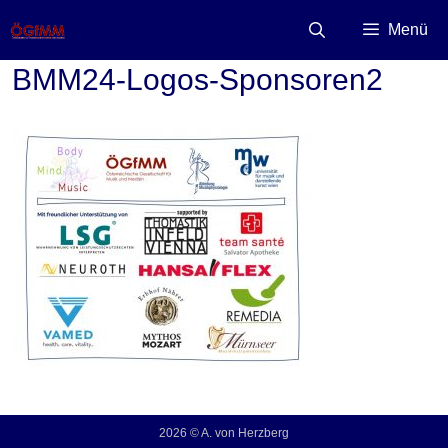
Zum
Inhalt
Menü
springen
BMM24-Logos-Sponsoren2
2026 © A. von Herzberg