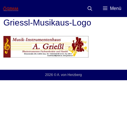
Zum
Inhalt
Menü
springen
Griessl-Musikaus-Logo
2026 © A. von Herzberg