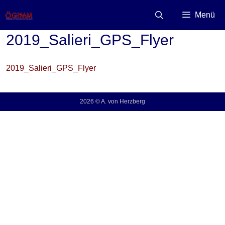
Zum
Inhalt
Menü
springen
2019_Salieri_GPS_Flyer
2019_Salieri_GPS_Flyer
2026 © A. von Herzberg